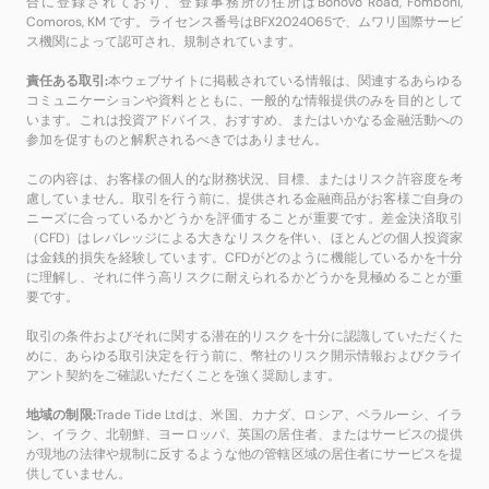
合に登録されており、登録事務所の住所はBonovo Road, Fomboni,
Comoros, KM です。ライセンス番号はBFX2024065で、ムワリ国際サービ
ス機関によって認可され、規制されています。
責任ある取引:
本ウェブサイトに掲載されている情報は、関連するあらゆる
コミュニケーションや資料とともに、一般的な情報提供のみを目的として
います。これは投資アドバイス、おすすめ、またはいかなる金融活動への
参加を促すものと解釈されるべきではありません。
この内容は、お客様の個人的な財務状況、目標、またはリスク許容度を考
慮していません。取引を行う前に、提供される金融商品がお客様ご自身の
ニーズに合っているかどうかを評価することが重要です。差金決済取引
（CFD）はレバレッジによる大きなリスクを伴い、ほとんどの個人投資家
は金銭的損失を経験しています。CFDがどのように機能しているかを十分
に理解し、それに伴う高リスクに耐えられるかどうかを見極めることが重
要です。
取引の条件およびそれに関する潜在的リスクを十分に認識していただくた
めに、あらゆる取引決定を行う前に、幣社のリスク開示情報およびクライ
アント契約をご確認いただくことを強く奨励します。
地域の制限:
Trade Tide Ltdは、米国、カナダ、ロシア、ベラルーシ、イラ
ン、イラク、北朝鮮、ヨーロッパ、英国の居住者、またはサービスの提供
が現地の法律や規制に反するような他の管轄区域の居住者にサービスを提
供していません。