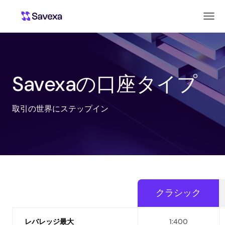
Savexaの口座タイプ
取引の世界にステップイン
クラシック
レバレッジ最大
1:400