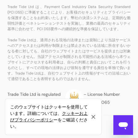
Trade Tide Ltd は、Payment Card Industry Data Security Standard
(PCI DSS) に準拠することにより、お客様のセキュリティとプライバシー
を保護することをお約束いたします。幣社の決済システムは、定期的な脆
弱性評価とペネトレーションテストを実施し、業務の最高のセキュリティ
基準に合わせて、PCI DSS要件への継続的な準拠を保証しています。
Trade Tide Ltdは、適用される現地の法律または規制により当該サービス
へのアクセスまたは利用が制限または禁止されている法域に所在するいか
なる者に対しても、自社のウェブサイトまたはサービスを提供または対象
としていません。当該アクセスが制限される可能性のある法域から本ウェ
ブサイトにアクセスする利用者は、自らの判断と責任においてこれを行う
ものとし、すべての現地の法律および規制を遵守する責任を単独で負いま
す。Trade Tide Ltdは、自社ウェブサイト上の情報がすべての法域におい
て適切であることを表明するものではありません。
Trade Tide Ltd is regulated
– License Number
by the MISA
BFX2024065
このウェブサイトはクッキーを使用して
います。詳細については、
クッキーおよ
びプライバシーポリシ
ーをご確認くださ
© Copyright Trade Tide Ltd.無断複写・転載を禁じます。
い。