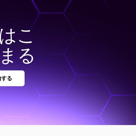
はこ
まる
始する