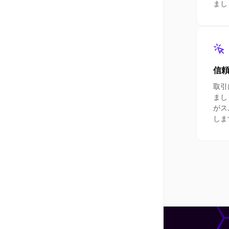
まし
信
取引
まし
がス
しま