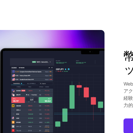
幣
We
アク
経験
力的