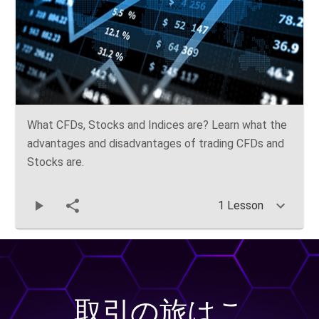
What CFDs, Stocks and Indices are? Learn what the
advantages and disadvantages of trading CFDs and
Stocks are.
1 Lesson
取引の旅はこ