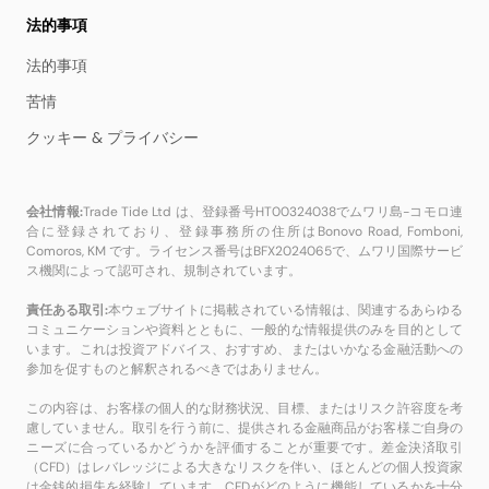
法的事項
法的事項
苦情
クッキー & プライバシー
会社情報:
Trade Tide Ltd は、登録番号HT00324038でムワリ島-コモロ連
合に登録されており、登録事務所の住所はBonovo Road, Fomboni,
Comoros, KM です。ライセンス番号はBFX2024065で、ムワリ国際サービ
ス機関によって認可され、規制されています。
責任ある取引:
本ウェブサイトに掲載されている情報は、関連するあらゆる
コミュニケーションや資料とともに、一般的な情報提供のみを目的として
います。これは投資アドバイス、おすすめ、またはいかなる金融活動への
参加を促すものと解釈されるべきではありません。
この内容は、お客様の個人的な財務状況、目標、またはリスク許容度を考
慮していません。取引を行う前に、提供される金融商品がお客様ご自身の
ニーズに合っているかどうかを評価することが重要です。差金決済取引
（CFD）はレバレッジによる大きなリスクを伴い、ほとんどの個人投資家
は金銭的損失を経験しています。CFDがどのように機能しているかを十分