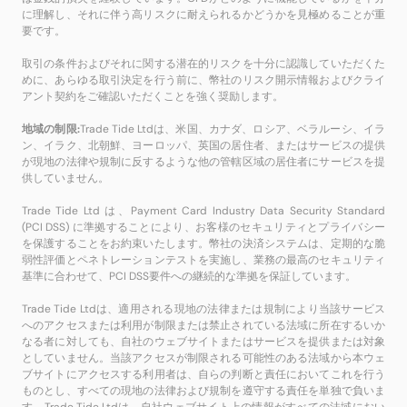
に理解し、それに伴う高リスクに耐えられるかどうかを見極めることが重
要です。
取引の条件およびそれに関する潜在的リスクを十分に認識していただくた
めに、あらゆる取引決定を行う前に、幣社のリスク開示情報およびクライ
アント契約をご確認いただくことを強く奨励します。
地域の制限:
Trade Tide Ltdは、米国、カナダ、ロシア、ベラルーシ、イラ
ン、イラク、北朝鮮、ヨーロッパ、英国の居住者、またはサービスの提供
が現地の法律や規制に反するような他の管轄区域の居住者にサービスを提
供していません。
Trade Tide Ltd は、Payment Card Industry Data Security Standard
(PCI DSS) に準拠することにより、お客様のセキュリティとプライバシー
を保護することをお約束いたします。幣社の決済システムは、定期的な脆
弱性評価とペネトレーションテストを実施し、業務の最高のセキュリティ
基準に合わせて、PCI DSS要件への継続的な準拠を保証しています。
Trade Tide Ltdは、適用される現地の法律または規制により当該サービス
へのアクセスまたは利用が制限または禁止されている法域に所在するいか
なる者に対しても、自社のウェブサイトまたはサービスを提供または対象
としていません。当該アクセスが制限される可能性のある法域から本ウェ
ブサイトにアクセスする利用者は、自らの判断と責任においてこれを行う
ものとし、すべての現地の法律および規制を遵守する責任を単独で負いま