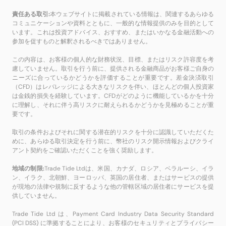
責任ある取引:
本ウェブサイトに掲載されている情報は、関連するあらゆる
コミュニケーションや資料とともに、一般的な情報提供のみを目的として
います。これは投資アドバイス、おすすめ、またはいかなる金融活動への
参加を促すものと解釈されるべきではありません。
この内容は、お客様の個人的な財務状況、目標、またはリスク許容度を考
慮していません。取引を行う前に、提供される金融商品がお客様ご自身の
ニーズに合っているかどうかを評価することが重要です。差金決済取引
（CFD）はレバレッジによる大きなリスクを伴い、ほとんどの個人投資家
は金銭的損失を経験しています。CFDがどのように機能しているかを十分
に理解し、それに伴う高リスクに耐えられるかどうかを見極めることが重
要です。
取引の条件およびそれに関する潜在的リスクを十分に認識していただくた
めに、あらゆる取引決定を行う前に、幣社のリスク開示情報およびクライ
アント契約をご確認いただくことを強く奨励します。
地域の制限:
Trade Tide Ltdは、米国、カナダ、ロシア、ベラルーシ、イラ
ン、イラク、北朝鮮、ヨーロッパ、英国の居住者、またはサービスの提供
が現地の法律や規制に反するような他の管轄区域の居住者にサービスを提
供していません。
Trade Tide Ltd は、Payment Card Industry Data Security Standard
(PCI DSS) に準拠することにより、お客様のセキュリティとプライバシー