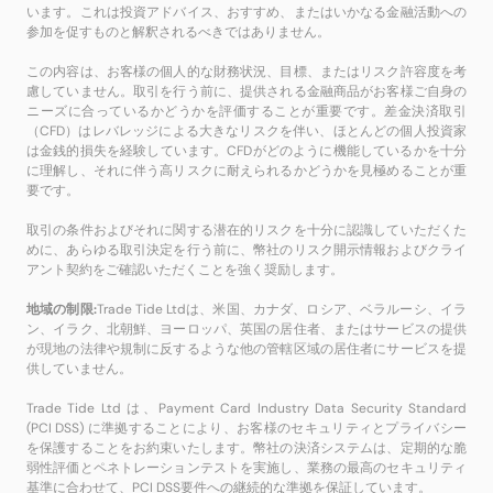
います。これは投資アドバイス、おすすめ、またはいかなる金融活動への
参加を促すものと解釈されるべきではありません。
この内容は、お客様の個人的な財務状況、目標、またはリスク許容度を考
慮していません。取引を行う前に、提供される金融商品がお客様ご自身の
ニーズに合っているかどうかを評価することが重要です。差金決済取引
（CFD）はレバレッジによる大きなリスクを伴い、ほとんどの個人投資家
は金銭的損失を経験しています。CFDがどのように機能しているかを十分
に理解し、それに伴う高リスクに耐えられるかどうかを見極めることが重
要です。
取引の条件およびそれに関する潜在的リスクを十分に認識していただくた
めに、あらゆる取引決定を行う前に、幣社のリスク開示情報およびクライ
アント契約をご確認いただくことを強く奨励します。
地域の制限:
Trade Tide Ltdは、米国、カナダ、ロシア、ベラルーシ、イラ
ン、イラク、北朝鮮、ヨーロッパ、英国の居住者、またはサービスの提供
が現地の法律や規制に反するような他の管轄区域の居住者にサービスを提
供していません。
Trade Tide Ltd は、Payment Card Industry Data Security Standard
(PCI DSS) に準拠することにより、お客様のセキュリティとプライバシー
を保護することをお約束いたします。幣社の決済システムは、定期的な脆
弱性評価とペネトレーションテストを実施し、業務の最高のセキュリティ
基準に合わせて、PCI DSS要件への継続的な準拠を保証しています。