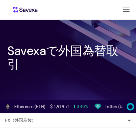
Savexaで外国為替取
引
Ethereum (ETH)
$
1,919.71
0.40%
Tether (USDT)
$
0.99
FX（外国為替）