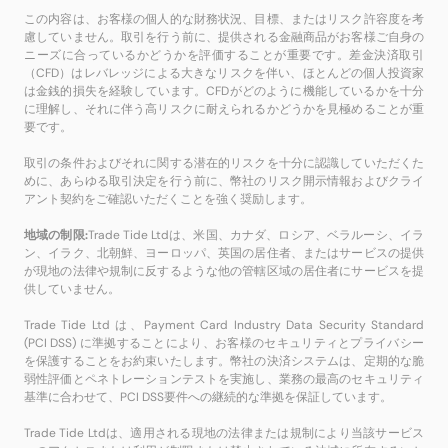
この内容は、お客様の個人的な財務状況、目標、またはリスク許容度を考
慮していません。取引を行う前に、提供される金融商品がお客様ご自身の
ニーズに合っているかどうかを評価することが重要です。差金決済取引
（CFD）はレバレッジによる大きなリスクを伴い、ほとんどの個人投資家
は金銭的損失を経験しています。CFDがどのように機能しているかを十分
に理解し、それに伴う高リスクに耐えられるかどうかを見極めることが重
要です。
取引の条件およびそれに関する潜在的リスクを十分に認識していただくた
めに、あらゆる取引決定を行う前に、幣社のリスク開示情報およびクライ
アント契約をご確認いただくことを強く奨励します。
地域の制限:
Trade Tide Ltdは、米国、カナダ、ロシア、ベラルーシ、イラ
ン、イラク、北朝鮮、ヨーロッパ、英国の居住者、またはサービスの提供
が現地の法律や規制に反するような他の管轄区域の居住者にサービスを提
供していません。
Trade Tide Ltd は、Payment Card Industry Data Security Standard
(PCI DSS) に準拠することにより、お客様のセキュリティとプライバシー
を保護することをお約束いたします。幣社の決済システムは、定期的な脆
弱性評価とペネトレーションテストを実施し、業務の最高のセキュリティ
基準に合わせて、PCI DSS要件への継続的な準拠を保証しています。
Trade Tide Ltdは、適用される現地の法律または規制により当該サービス