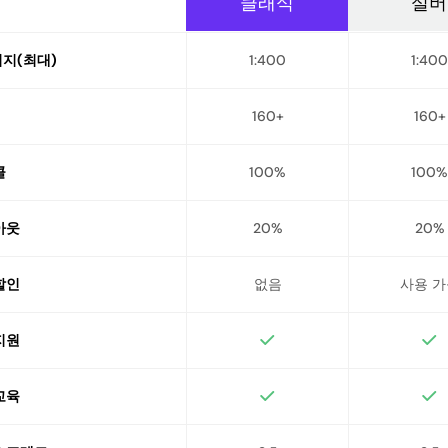
클래식
실버
지(최대)
1:400
1:400
160+
160+
콜
100%
100%
아웃
20%
20%
할인
없음
사용 가
지원
교육