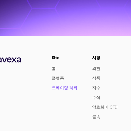
Site
시장
홈
외환
플랫폼
상품
트레이딩 계좌
지수
주식
암호화폐 CFD
금속