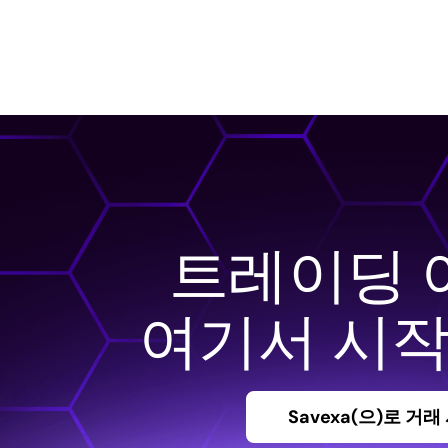
트레이딩 
여기서 시
Savexa(으)로 거래