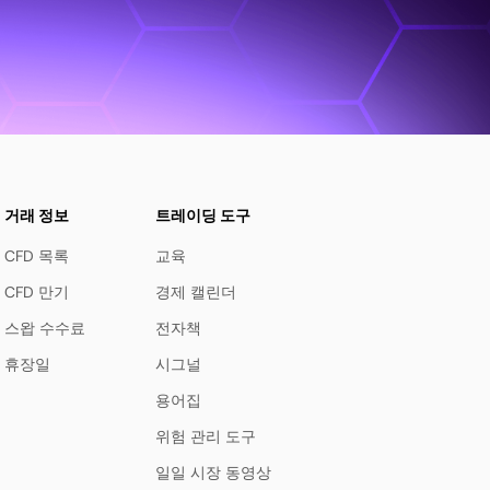
거래 정보
트레이딩 도구
CFD 목록
교육
CFD 만기
경제 캘린더
스왑 수수료
전자책
휴장일
시그널
용어집
위험 관리 도구
일일 시장 동영상