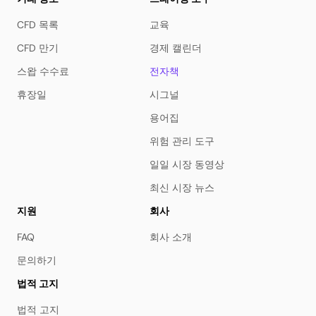
CFD 목록
교육
CFD 만기
경제 캘린더
스왑 수수료
전자책
휴장일
시그널
용어집
위험 관리 도구
일일 시장 동영상
최신 시장 뉴스
지원
회사
FAQ
회사 소개
문의하기
법적 고지
법적 고지