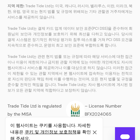
지역 제한:
Trade Tide Ltd는 미국, 캐나다, 러시아, 벨라루스, 이란, 이라크, 북
한, 유럽, 영국 또는 현지 법률 및 규정에 위배되는 기타 관할권 거주자에게는
서비스를 제공하지 않습니다.
Trade Tide Ltd는 결제 카드 업계 데이터 보안 표준(PCI DSS)을 준수하여 회
원님의 보안과 개인정보를 보호하기 위해 최선을 다하고 있습니다. 당사의
결제 시스템은 정기적인 취약성 평가와 침투 테스트를 거쳐 PCI DSS 요건을
지속적으로 준수하고, 운영의 최고 보안 표준에 부합하도록 합니다.
Trade Tide Ltd는 관련 현지 법률 또는 규정에 따라 해당 서비스에 대한 접근
이나 이용이 제한되거나 금지된 관할 지역에 있는 어떠한 개인에게도 자사의
웹사이트나 서비스를 제공하거나 이를 대상으로 하지 않습니다. 이러한 접근
이 제한될 수 있는 관할 지역에서 본 웹사이트에 접속하는 이용자는 전적으
로 자신의 판단과 책임 하에 이를 수행하는 것이며, 모든 현지 법률 및 규정을
준수할 전적인 책임을 집니다. Trade Tide Ltd는 자사 웹사이트에 게시된 정
보가 모든 관할 지역에 적합하다고 보장하지 않습니다.
Trade Tide Ltd is regulated
– License Number
by the MISA
BFX2024065
이 웹사이트는 쿠키를 사용합니다. 자세한
내용은
쿠키 및 개인정보 보호정책
을 확인
© Copyright Trade Tide Ltd. All Rights Reserved.
해 주세요.