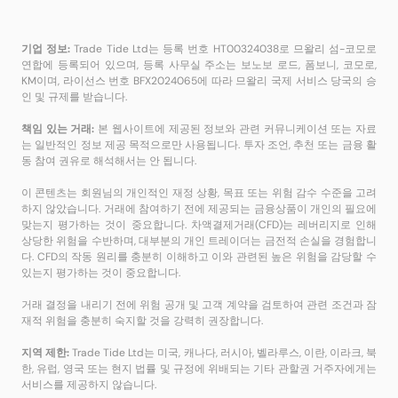
기업 정보:
Trade Tide Ltd는 등록 번호 HT00324038로 므왈리 섬-코모로
연합에 등록되어 있으며, 등록 사무실 주소는 보노보 로드, 폼보니, 코모로,
KM이며, 라이선스 번호 BFX2024065에 따라 므왈리 국제 서비스 당국의 승
인 및 규제를 받습니다.
책임 있는 거래:
본 웹사이트에 제공된 정보와 관련 커뮤니케이션 또는 자료
는 일반적인 정보 제공 목적으로만 사용됩니다. 투자 조언, 추천 또는 금융 활
동 참여 권유로 해석해서는 안 됩니다.
이 콘텐츠는 회원님의 개인적인 재정 상황, 목표 또는 위험 감수 수준을 고려
하지 않았습니다. 거래에 참여하기 전에 제공되는 금융상품이 개인의 필요에
맞는지 평가하는 것이 중요합니다. 차액결제거래(CFD)는 레버리지로 인해
상당한 위험을 수반하며, 대부분의 개인 트레이더는 금전적 손실을 경험합니
다. CFD의 작동 원리를 충분히 이해하고 이와 관련된 높은 위험을 감당할 수
있는지 평가하는 것이 중요합니다.
거래 결정을 내리기 전에 위험 공개 및 고객 계약을 검토하여 관련 조건과 잠
재적 위험을 충분히 숙지할 것을 강력히 권장합니다.
지역 제한:
Trade Tide Ltd는 미국, 캐나다, 러시아, 벨라루스, 이란, 이라크, 북
한, 유럽, 영국 또는 현지 법률 및 규정에 위배되는 기타 관할권 거주자에게는
서비스를 제공하지 않습니다.