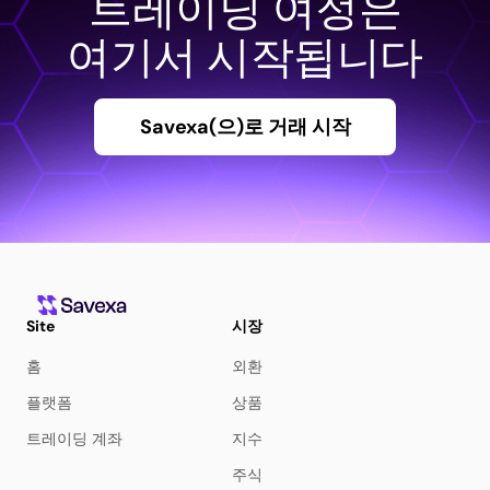
트레이딩 여정은
여기서 시작됩니다
Savexa(으)로 거래 시작
Site
시장
홈
외환
플랫폼
상품
트레이딩 계좌
지수
주식