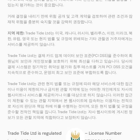
있는지 평가하는 것이 중요합니다.
거래 결정을 내리기 전에 위험 공개 및 고객 계약을 검토하여 관련 조건과 잠
재적 위험을 충분히 숙지할 것을 강력히 권장합니다.
지역 제한:
Trade Tide Ltd는 미국, 캐나다, 러시아, 벨라루스, 이란, 이라크, 북
한, 유럽, 영국 또는 현지 법률 및 규정에 위배되는 기타 관할권 거주자에게는
서비스를 제공하지 않습니다.
Trade Tide Ltd는 결제 카드 업계 데이터 보안 표준(PCI DSS)을 준수하여 회
원님의 보안과 개인정보를 보호하기 위해 최선을 다하고 있습니다. 당사의
결제 시스템은 정기적인 취약성 평가와 침투 테스트를 거쳐 PCI DSS 요건을
지속적으로 준수하고, 운영의 최고 보안 표준에 부합하도록 합니다.
Trade Tide Ltd는 관련 현지 법률 또는 규정에 따라 해당 서비스에 대한 접근
이나 이용이 제한되거나 금지된 관할 지역에 있는 어떠한 개인에게도 자사의
웹사이트나 서비스를 제공하거나 이를 대상으로 하지 않습니다. 이러한 접근
이 제한될 수 있는 관할 지역에서 본 웹사이트에 접속하는 이용자는 전적으
로 자신의 판단과 책임 하에 이를 수행하는 것이며, 모든 현지 법률 및 규정을
준수할 전적인 책임을 집니다. Trade Tide Ltd는 자사 웹사이트에 게시된 정
보가 모든 관할 지역에 적합하다고 보장하지 않습니다.
Trade Tide Ltd is regulated
– License Number