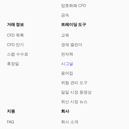
암호화폐 CFD
금속
거래 정보
트레이딩 도구
CFD 목록
교육
CFD 만기
경제 캘린더
스왑 수수료
전자책
휴장일
시그널
용어집
위험 관리 도구
일일 시장 동영상
최신 시장 뉴스
지원
회사
FAQ
회사 소개