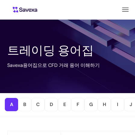
트레이딩 용어집
Savexa용어집으로 CFD 거래 용어 이해하기
A
B
C
D
E
F
G
H
I
J