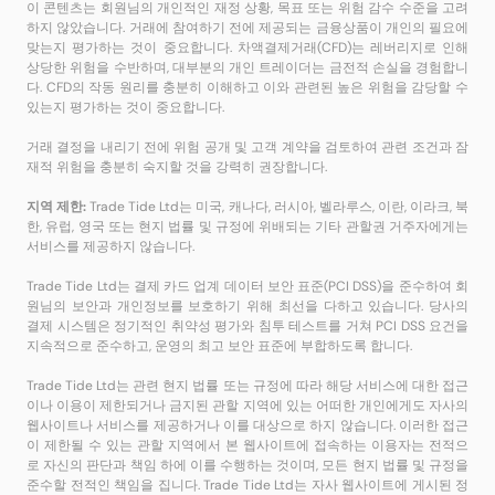
이 콘텐츠는 회원님의 개인적인 재정 상황, 목표 또는 위험 감수 수준을 고려
하지 않았습니다. 거래에 참여하기 전에 제공되는 금융상품이 개인의 필요에
맞는지 평가하는 것이 중요합니다. 차액결제거래(CFD)는 레버리지로 인해
상당한 위험을 수반하며, 대부분의 개인 트레이더는 금전적 손실을 경험합니
다. CFD의 작동 원리를 충분히 이해하고 이와 관련된 높은 위험을 감당할 수
있는지 평가하는 것이 중요합니다.
거래 결정을 내리기 전에 위험 공개 및 고객 계약을 검토하여 관련 조건과 잠
재적 위험을 충분히 숙지할 것을 강력히 권장합니다.
지역 제한:
Trade Tide Ltd는 미국, 캐나다, 러시아, 벨라루스, 이란, 이라크, 북
한, 유럽, 영국 또는 현지 법률 및 규정에 위배되는 기타 관할권 거주자에게는
서비스를 제공하지 않습니다.
Trade Tide Ltd는 결제 카드 업계 데이터 보안 표준(PCI DSS)을 준수하여 회
원님의 보안과 개인정보를 보호하기 위해 최선을 다하고 있습니다. 당사의
결제 시스템은 정기적인 취약성 평가와 침투 테스트를 거쳐 PCI DSS 요건을
지속적으로 준수하고, 운영의 최고 보안 표준에 부합하도록 합니다.
Trade Tide Ltd는 관련 현지 법률 또는 규정에 따라 해당 서비스에 대한 접근
이나 이용이 제한되거나 금지된 관할 지역에 있는 어떠한 개인에게도 자사의
웹사이트나 서비스를 제공하거나 이를 대상으로 하지 않습니다. 이러한 접근
이 제한될 수 있는 관할 지역에서 본 웹사이트에 접속하는 이용자는 전적으
로 자신의 판단과 책임 하에 이를 수행하는 것이며, 모든 현지 법률 및 규정을
준수할 전적인 책임을 집니다. Trade Tide Ltd는 자사 웹사이트에 게시된 정