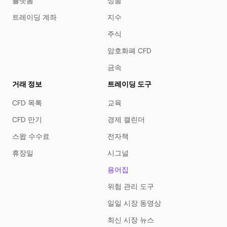
플랫폼
상품
트레이딩 계좌
지수
주식
암호화폐 CFD
금속
거래 정보
트레이딩 도구
CFD 목록
교육
CFD 만기
경제 캘린더
스왑 수수료
전자책
휴장일
시그널
용어집
위험 관리 도구
일일 시장 동영상
최신 시장 뉴스