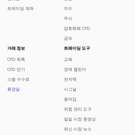
트레이딩 계좌
지수
주식
암호화폐 CFD
금속
거래 정보
트레이딩 도구
CFD 목록
교육
CFD 만기
경제 캘린더
스왑 수수료
전자책
휴장일
시그널
용어집
위험 관리 도구
일일 시장 동영상
최신 시장 뉴스