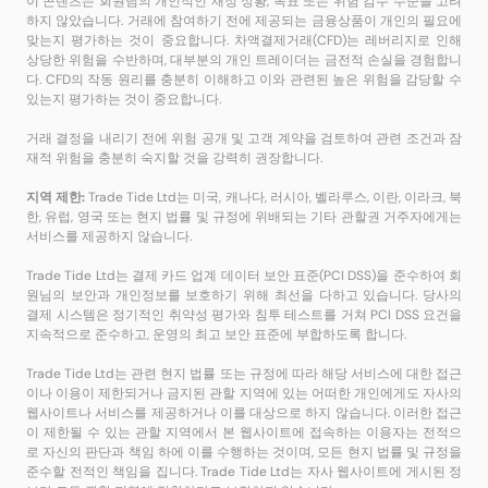
이 콘텐츠는 회원님의 개인적인 재정 상황, 목표 또는 위험 감수 수준을 고려
하지 않았습니다. 거래에 참여하기 전에 제공되는 금융상품이 개인의 필요에
맞는지 평가하는 것이 중요합니다. 차액결제거래(CFD)는 레버리지로 인해
상당한 위험을 수반하며, 대부분의 개인 트레이더는 금전적 손실을 경험합니
다. CFD의 작동 원리를 충분히 이해하고 이와 관련된 높은 위험을 감당할 수
있는지 평가하는 것이 중요합니다.
거래 결정을 내리기 전에 위험 공개 및 고객 계약을 검토하여 관련 조건과 잠
재적 위험을 충분히 숙지할 것을 강력히 권장합니다.
지역 제한:
Trade Tide Ltd는 미국, 캐나다, 러시아, 벨라루스, 이란, 이라크, 북
한, 유럽, 영국 또는 현지 법률 및 규정에 위배되는 기타 관할권 거주자에게는
서비스를 제공하지 않습니다.
Trade Tide Ltd는 결제 카드 업계 데이터 보안 표준(PCI DSS)을 준수하여 회
원님의 보안과 개인정보를 보호하기 위해 최선을 다하고 있습니다. 당사의
결제 시스템은 정기적인 취약성 평가와 침투 테스트를 거쳐 PCI DSS 요건을
지속적으로 준수하고, 운영의 최고 보안 표준에 부합하도록 합니다.
Trade Tide Ltd는 관련 현지 법률 또는 규정에 따라 해당 서비스에 대한 접근
이나 이용이 제한되거나 금지된 관할 지역에 있는 어떠한 개인에게도 자사의
웹사이트나 서비스를 제공하거나 이를 대상으로 하지 않습니다. 이러한 접근
이 제한될 수 있는 관할 지역에서 본 웹사이트에 접속하는 이용자는 전적으
로 자신의 판단과 책임 하에 이를 수행하는 것이며, 모든 현지 법률 및 규정을
준수할 전적인 책임을 집니다. Trade Tide Ltd는 자사 웹사이트에 게시된 정