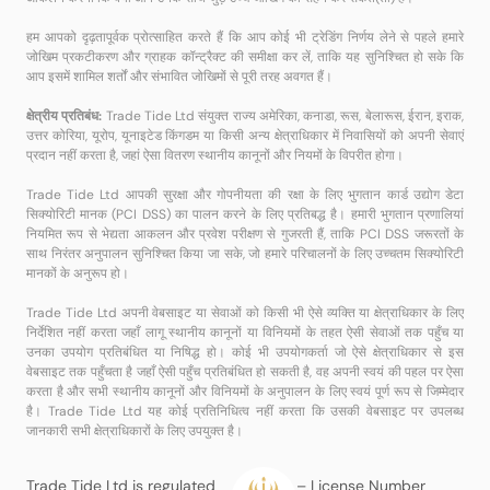
हम आपको दृढ़तापूर्वक प्रोत्साहित करते हैं कि आप कोई भी ट्रेडिंग निर्णय लेने से पहले हमारे
जोखिम प्रकटीकरण और ग्राहक कॉन्ट्रैक्ट की समीक्षा कर लें, ताकि यह सुनिश्चित हो सके कि
आप इसमें शामिल शर्तों और संभावित जोखिमों से पूरी तरह अवगत हैं।
क्षेत्रीय प्रतिबंध:
Trade Tide Ltd संयुक्त राज्य अमेरिका, कनाडा, रूस, बेलारूस, ईरान, इराक,
उत्तर कोरिया, यूरोप, यूनाइटेड किंगडम या किसी अन्य क्षेत्राधिकार में निवासियों को अपनी सेवाएं
प्रदान नहीं करता है, जहां ऐसा वितरण स्थानीय कानूनों और नियमों के विपरीत होगा।
Trade Tide Ltd आपकी सुरक्षा और गोपनीयता की रक्षा के लिए भुगतान कार्ड उद्योग डेटा
सिक्योरिटी मानक (PCI DSS) का पालन करने के लिए प्रतिबद्ध है। हमारी भुगतान प्रणालियां
नियमित रूप से भेद्यता आकलन और प्रवेश परीक्षण से गुजरती हैं, ताकि PCI DSS जरूरतों के
साथ निरंतर अनुपालन सुनिश्चित किया जा सके, जो हमारे परिचालनों के लिए उच्चतम सिक्योरिटी
मानकों के अनुरूप हो।
Trade Tide Ltd अपनी वेबसाइट या सेवाओं को किसी भी ऐसे व्यक्ति या क्षेत्राधिकार के लिए
निर्देशित नहीं करता जहाँ लागू स्थानीय कानूनों या विनियमों के तहत ऐसी सेवाओं तक पहुँच या
उनका उपयोग प्रतिबंधित या निषिद्ध हो। कोई भी उपयोगकर्ता जो ऐसे क्षेत्राधिकार से इस
वेबसाइट तक पहुँचता है जहाँ ऐसी पहुँच प्रतिबंधित हो सकती है, वह अपनी स्वयं की पहल पर ऐसा
करता है और सभी स्थानीय कानूनों और विनियमों के अनुपालन के लिए स्वयं पूर्ण रूप से जिम्मेदार
है। Trade Tide Ltd यह कोई प्रतिनिधित्व नहीं करता कि उसकी वेबसाइट पर उपलब्ध
जानकारी सभी क्षेत्राधिकारों के लिए उपयुक्त है।
Trade Tide Ltd is regulated
– License Number