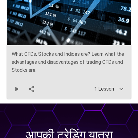
What CFDs, Stocks and Indices are? Learn what the
advantages and disadvantages of trading CFDs and
Stocks are.
1 Lesson
आपकी ट्रेडिंग यात्रा