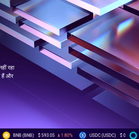
हीं रहा
 हैं और
 (BNB)
$
593.05
1.80%
USDC (USDC)
$
0.999538
0.00%