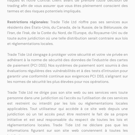
risques et notre Contrat client avant de prendre toute décision de
trading afin de vous assurer que vous êtes pleinement conscient des
termes et des risques potentiels impliqués.
Restrictions régionales:
Trade Tide Ltd n'offre pas ses services aux
résidents des États-Unis, du Canada, de la Russie, de la Biélorussie, de
l'Iran, de l'Irak, de la Corée du Nord, de l'Europe, du Royaume-Uni ou de
toute autre juridiction où une telle distribution serait contraire aux lois
et réglementations locales.
Trade Tide Ltd s'engage à protéger votre sécurité et votre vie privée en
adhérant à la norme de sécurité des données de l'industrie des cartes
de paiement (PCI DSS). Nos systèmes de paiement sont soumis à des
évaluations régulières des vulnérabilités et à des tests d'intrusion pour
garantir une conformité continue aux exigences PCI DSS, s'alignant sur
les normes de sécurité les plus élevées pour nos opérations.
Trade Tide Ltd ne dirige pas son site web ou ses services vers toute
personne dans une juridiction où l'accès ou l'utilisation de ces services
est restreint ou interdit par les lois ou réglementations locales
applicables. Tout utilisateur qui accède à ce site web depuis une
juridiction où un tel accès peut être restreint le fait de sa propre
initiative et est seul responsable du respect de toutes les lois et
réglementations locales. Trade Tide Ltd ne déclare pas que les
informations figurant sur son site web conviennent à toutes les