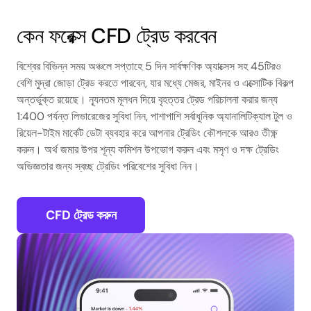
কেন ফরেক্স CFD ট্রেড করবেন
বিশ্বের বিভিন্ন সময় অঞ্চলে সপ্তাহে 5 দিন সার্বক্ষণিক অ্যাক্সেস সহ 45টিরও
বেশি মুদ্রা জোড়া ট্রেড করতে পারবেন, যার মধ্যে মেজর, মাইনর ও এক্সোটিক বিকল্প
অন্তর্ভুক্ত রয়েছে। ন্যূনতম মূলধন দিয়ে বৃহত্তর ট্রেড পরিচালনা করার জন্য
1:400 পর্যন্ত লিভারেজের সুবিধা নিন, পাশাপাশি সর্বাধুনিক অ্যানালিটিক্যাল টুল ও
রিয়েল-টাইম মার্কেট ডেটা ব্যবহার করে আপনার ট্রেডিং কৌশলকে আরও তীক্ষ্ণ
করুন। অর্থ জমার উপর শূন্য কমিশন উপভোগ করুন এবং মসৃণ ও দক্ষ ট্রেডিং
অভিজ্ঞতার জন্য স্বচ্ছ ট্রেডিং পরিবেশের সুবিধা নিন।
CFD ট্রেড করুন