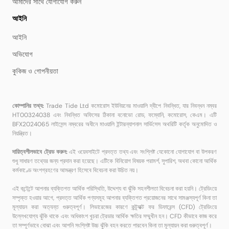
আমাদের সাথে যোগাযোগ করুন
আইনি
আইনি
অভিযোগ
কুকিজ ও গোপনীয়তা
কোম্পানির তথ্য:
Trade Tide Ltd কমোরোস ইউনিয়নের মাওয়ালি দ্বীপে নিবন্ধিত, যার নিবন্ধন নম্বর
HT00324038 এবং নিবন্ধিত অফিসের ঠিকানা বনোভো রোড, ফম্বোনি, কমোরোস, কেএম। এটি
BFX2024065 লাইসেন্স নম্বরের অধীনে মাওয়ালি ইন্টারন্যাশনাল সার্ভিসেস অথরিটি কর্তৃক অনুমোদিত ও
নিয়ন্ত্রিত।
দায়িত্বশীলভাবে ট্রেড করুন:
এই ওয়েবসাইটে প্রদত্ত তথ্য এবং সংশ্লিষ্ট যেকোনো যোগাযোগ বা উপকরণ
শুধু সাধারণ তথ্যের জন্য প্রদান করা হয়েছে। এটিকে বিনিয়োগ বিষয়ক পরামর্শ, সুপারিশ, অথবা কোনো আর্থিক
কর্মকাণ্ডে অংশগ্রহণের আমন্ত্রণ হিসেবে বিবেচনা করা উচিত নয়।
এই কন্টেন্টে আপনার ব্যক্তিগত আর্থিক পরিস্থিতি, উদ্দেশ্য বা ঝুঁকি সহনশীলতা বিবেচনা করা হয়নি। ট্রেডিংয়ে
সম্পৃক্ত হওয়ার আগে, প্রদত্ত আর্থিক পণ্যসমূহ আপনার ব্যক্তিগত প্রয়োজনের সাথে সামঞ্জস্যপূর্ণ কিনা তা
মূল্যায়ন করা অত্যন্ত গুরুত্বপূর্ণ। লিভারেজের কারণে কন্ট্র্যাক্ট ফর ডিফারেন্স (CFD) ট্রেডিংয়ে
উল্লেখযোগ্য ঝুঁকি থাকে এবং অধিকাংশ খুচরা ট্রেডার আর্থিক ক্ষতির সম্মুখীন হন। CFD কীভাবে কাজ করে
তা সম্পূর্ণভাবে বোঝা এবং আপনি সংশ্লিষ্ট উচ্চ ঝুঁকি বহন করতে পারবেন কিনা তা মূল্যায়ন করা গুরুত্বপূর্ণ।