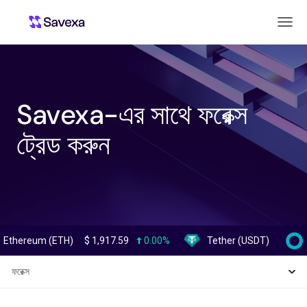
Savexa-এর সাথে ফরেক্স
ট্রেড করুন
eum (ETH)
$
1,917.59
0.00%
Tether (USDT)
$
0.999342
ফরেক্স