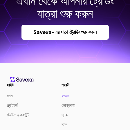
এখান থেকে আপনার ট্রেডিং
যাত্রা শুরু করুন
Savexa-এর সাথে ট্রেডিং শুরু করুন
সাইট
মার্কেট
হোম
ফরেক্স
প্ল্যাটফর্ম
ভোগ্যপণ্য
ট্রেডিং অ্যাকাউন্ট
সূচক
স্টক