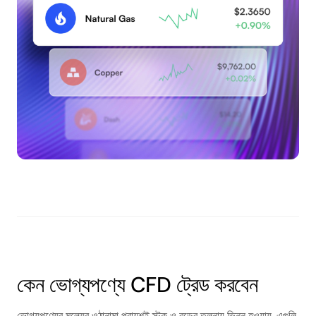
কেন ভোগ্যপণ্যে CFD ট্রেড করবেন
ভোগ্যপণ্যের মূল্যের ওঠানামা প্রায়শই স্টক ও বন্ডের তুলনায় ভিন্ন হওয়ায়, এগুলি