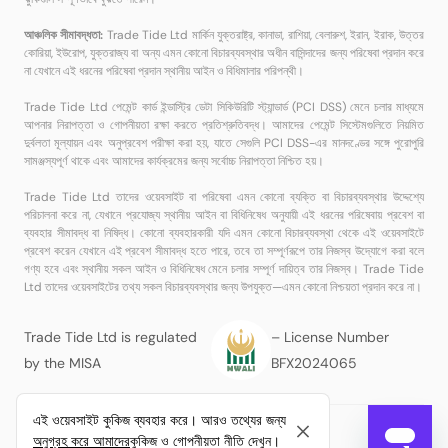
আঞ্চলিক সীমাবদ্ধতা:
Trade Tide Ltd মার্কিন যুক্তরাষ্ট্র, কানাডা, রাশিয়া, বেলারুশ, ইরান, ইরাক, উত্তর
কোরিয়া, ইউরোপ, যুক্তরাজ্য বা অন্য এমন কোনো বিচারব্যবস্থার অধীন বাসিন্দাদের জন্য পরিষেবা প্রদান করে
না যেখানে এই ধরনের পরিষেবা প্রদান স্থানীয় আইন ও বিধিমালার পরিপন্থী।
Trade Tide Ltd পেমেন্ট কার্ড ইন্ডাস্ট্রি ডেটা সিকিউরিটি স্ট্যান্ডার্ড (PCI DSS) মেনে চলার মাধ্যমে
আপনার নিরাপত্তা ও গোপনীয়তা রক্ষা করতে প্রতিশ্রুতিবদ্ধ। আমাদের পেমেন্ট সিস্টেমগুলিতে নিয়মিত
দুর্বলতা মূল্যায়ন এবং অনুপ্রবেশ পরীক্ষা করা হয়, যাতে সেগুলি PCI DSS-এর মানদণ্ডের সঙ্গে পুরোপুরি
সামঞ্জস্যপূর্ণ থাকে এবং আমাদের কার্যক্রমের জন্য সর্বোচ্চ নিরাপত্তা নিশ্চিত হয়।
Trade Tide Ltd তাদের ওয়েবসাইট বা পরিষেবা এমন কোনো ব্যক্তি বা বিচারব্যবস্থার উদ্দেশ্যে
পরিচালনা করে না, যেখানে প্রযোজ্য স্থানীয় আইন বা বিধিনিষেধ অনুযায়ী এই ধরনের পরিষেবায় প্রবেশ বা
ব্যবহার সীমাবদ্ধ বা নিষিদ্ধ। কোনো ব্যবহারকারী যদি এমন কোনো বিচারব্যবস্থা থেকে এই ওয়েবসাইটে
প্রবেশ করেন যেখানে এই প্রবেশ সীমাবদ্ধ হতে পারে, তবে তা সম্পূর্ণরূপে তার নিজস্ব উদ্যোগে করা বলে
গণ্য হবে এবং স্থানীয় সকল আইন ও বিধিনিষেধ মেনে চলার সম্পূর্ণ দায়িত্ব তার নিজস্ব। Trade Tide
Ltd তাদের ওয়েবসাইটের তথ্য সকল বিচারব্যবস্থার জন্য উপযুক্ত—এমন কোনো নিশ্চয়তা প্রদান করে না।
Trade Tide Ltd is regulated
– License Number
by the MISA
BFX2024065
এই ওয়েবসাইট কুকিজ ব্যবহার করে। আরও তথ্যের জন্য
© কপিরাইট
Trade Tide Ltd
সর্বস্বত্ব সংরক্ষিত।
অনুগ্রহ করে আমাদের
কুকিজ ও গোপনীয়তা নীতি দেখুন।