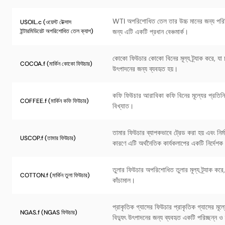
WTI অপরিশোধিত তেল তার উচ্চ মানের জন্য পরিচিত এ
USOIL.c (ওয়েস্ট টেক্সাস
ইন্টারমিডিয়েট অপরিশোধিত তেল ক্যাশ)
জন্য এটি একটি প্রধান বেঞ্চমার্ক।
কোকো ফিউচার কোকো বিনের মূল্য ট্র্যাক করে, যা চ
COCOA.f (মার্কিন কোকো ফিউচার)
উৎপাদনের জন্য ব্যবহৃত হয়।
কফি ফিউচার আরাবিকা কফি বিনের মূল্যের প্রতিনিধি
COFFEE.f (মার্কিন কফি ফিউচার)
বিখ্যাত।
তামার ফিউচার ব্যাপকভাবে ট্রেড করা হয় এবং নির্
USCOP.f (তামার ফিউচার)
কারণে এটি অর্থনৈতিক কার্যকলাপের একটি নির্দেশক
তুলার ফিউচার অপরিশোধিত তুলার মূল্য ট্র্যাক করে, য
COTTON.f (মার্কিন তুলা ফিউচার)
কাঁচামাল।
প্রাকৃতিক গ্যাসের ফিউচার প্রাকৃতিক গ্যাসের মূল
NGAS.f (NGAS ফিউচার)
বিদ্যুৎ উৎপাদনের জন্য ব্যবহৃত একটি পরিচ্ছন্ন ও