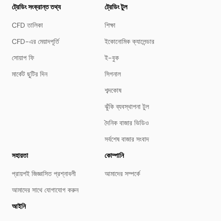
ট্রেডিং সংক্রান্ত তথ্য
ট্রেডিং টুল
CFD তালিকা
শিক্ষা
CFD-এর মেয়াদপূর্তি
ইকোনোমিক ক্যালেন্ডার
সোয়াপ ফি
ই-বুক
মার্কেট ছুটির দিন
সিগনাল
শব্দকোষ
ঝুঁকি ব্যবস্থাপনা টুল
দৈনিক বাজার ভিডিও
সর্বশেষ বাজার সংবাদ
সহায়তা
কোম্পানি
প্রায়শই জিজ্ঞাসিত প্রশ্নাবলী
আমাদের সম্পর্কে
আমাদের সাথে যোগাযোগ করুন
আইনি