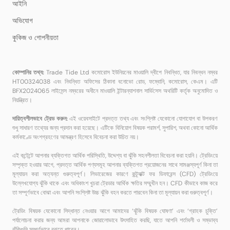
আইনি
অভিযোগ
কুকিজ ও গোপনীয়তা
কোম্পানির তথ্য:
Trade Tide Ltd কমোরোস ইউনিয়নের মাওয়ালি দ্বীপে নিবন্ধিত, যার নিবন্ধন নম্বর
HT00324038 এবং নিবন্ধিত অফিসের ঠিকানা বনোভো রোড, ফম্বোনি, কমোরোস, কেএম। এটি
BFX2024065 লাইসেন্স নম্বরের অধীনে মাওয়ালি ইন্টারন্যাশনাল সার্ভিসেস অথরিটি কর্তৃক অনুমোদিত ও
নিয়ন্ত্রিত।
দায়িত্বশীলভাবে ট্রেড করুন:
এই ওয়েবসাইটে প্রদত্ত তথ্য এবং সংশ্লিষ্ট যেকোনো যোগাযোগ বা উপকরণ
শুধু সাধারণ তথ্যের জন্য প্রদান করা হয়েছে। এটিকে বিনিয়োগ বিষয়ক পরামর্শ, সুপারিশ, অথবা কোনো আর্থিক
কর্মকাণ্ডে অংশগ্রহণের আমন্ত্রণ হিসেবে বিবেচনা করা উচিত নয়।
এই কন্টেন্টে আপনার ব্যক্তিগত আর্থিক পরিস্থিতি, উদ্দেশ্য বা ঝুঁকি সহনশীলতা বিবেচনা করা হয়নি। ট্রেডিংয়ে
সম্পৃক্ত হওয়ার আগে, প্রদত্ত আর্থিক পণ্যসমূহ আপনার ব্যক্তিগত প্রয়োজনের সাথে সামঞ্জস্যপূর্ণ কিনা তা
মূল্যায়ন করা অত্যন্ত গুরুত্বপূর্ণ। লিভারেজের কারণে কন্ট্র্যাক্ট ফর ডিফারেন্স (CFD) ট্রেডিংয়ে
উল্লেখযোগ্য ঝুঁকি থাকে এবং অধিকাংশ খুচরা ট্রেডার আর্থিক ক্ষতির সম্মুখীন হন। CFD কীভাবে কাজ করে
তা সম্পূর্ণভাবে বোঝা এবং আপনি সংশ্লিষ্ট উচ্চ ঝুঁকি বহন করতে পারবেন কিনা তা মূল্যায়ন করা গুরুত্বপূর্ণ।
ট্রেডিং বিষয়ক যেকোনো সিদ্ধান্ত নেওয়ার আগে আমাদের ‘ঝুঁকি বিষয়ক ঘোষণা’ এবং ‘গ্রাহক চুক্তি’
পর্যালোচনা করার জন্য আমরা আপনাকে জোরালোভাবে উৎসাহিত করছি, যাতে আপনি শর্তাবলী ও সম্ভাব্য
ঝুঁকিগুলি সম্পূর্ণভাবে বুঝতে পারেন।