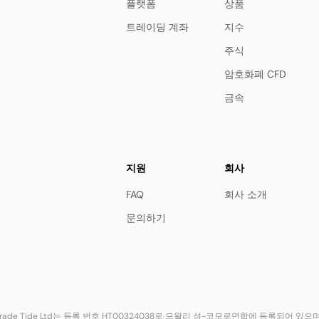
플랫폼
상품
트레이딩 계좌
지수
주식
암호화폐 CFD
금속
지원
회사
FAQ
회사 소개
문의하기
rade Tide Ltd는 등록 번호 HT00324038로 므왈리 섬-코모로연합에 등록되어 있