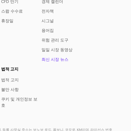
CFD 만기
경제 캘린더
스왑 수수료
전자책
휴장일
시그널
용어집
위험 관리 도구
일일 시장 동영상
최신 시장 뉴스
법적 고지
법적 고지
불만 사항
쿠키 및 개인정보 보
호
으며, 등록 사무실 주소는 보노보 로드, 폼보니, 코모로, KM이며, 라이선스 번호